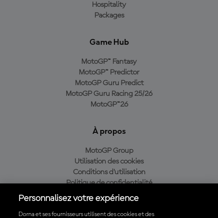
Hospitality
Packages
Game Hub
MotoGP™ Fantasy
MotoGP™ Predictor
MotoGP Guru Predict
MotoGP Guru Racing 25/26
MotoGP™26
À propos
MotoGP Group
Utilisation des cookies
Conditions d'utilisation
Politique de confidentialité
Politique d’achat
Personnalisez votre expérience
Dorna et ses fournisseurs utilisent des cookies et des