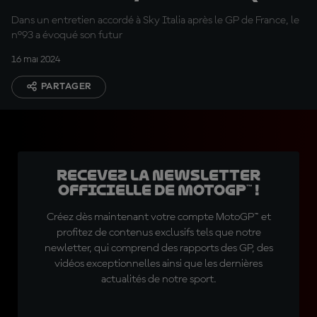
moto avec les dernières
Dans un entretien accordé à Sky Italia après le GP de France, le
spécifications »
n°93 a évoqué son futur
16 mai 2024
PARTAGER
Recevez la Newsletter
officielle de MotoGP™ !
Créez dès maintenant votre compte MotoGP™ et
profitez de contenus exclusifs tels que notre
newletter, qui comprend des rapports des GP, des
vidéos exceptionnelles ainsi que les dernières
actualités de notre sport.