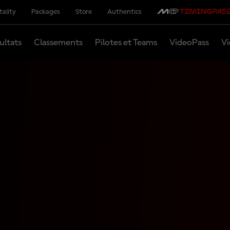
tality
Packages
Store
Authentics
ultats
Classements
Pilotes et Teams
VideoPass
Vi