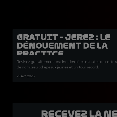
GRATUIT - Jerez : Le
dénouement de la
Practice
Revivez gratuitement les cinq dernières minutes de cette 
de nombreux drapeaux jaunes et un tour record.
25 avr. 2025
Recevez la N