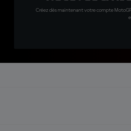
Créez dès maintenant votre compte MotoGP™ e
e