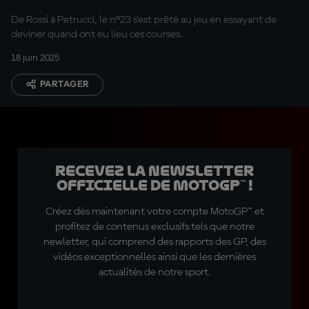
Mugello avec
De Rossi à Petrucci, le n°23 s'est prêté au jeu en essayant de
Bastianini
deviner quand ont eu lieu ces courses.
18 juin 2025
PARTAGER
Recevez la Newsletter
officielle de MotoGP™ !
Créez dès maintenant votre compte MotoGP™ et
profitez de contenus exclusifs tels que notre
newletter, qui comprend des rapports des GP, des
vidéos exceptionnelles ainsi que les dernières
actualités de notre sport.