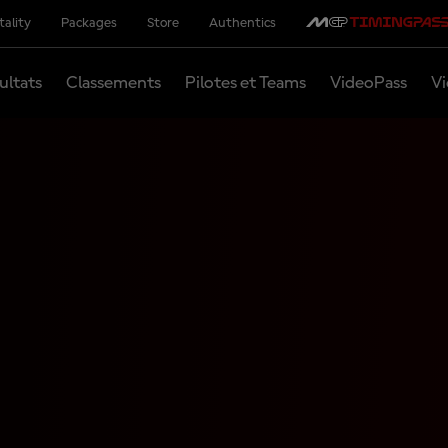
tality
Packages
Store
Authentics
ultats
Classements
Pilotes et Teams
VideoPass
Vi