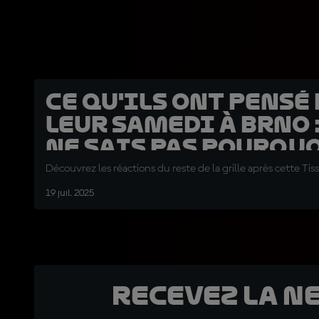
Ce qu'ils ont pensé
leur samedi à Brno :
ne sais pas pourquo
patiné au départ »
Découvrez les réactions du reste de la grille après cette Tiss
19 juil. 2025
Recevez la N