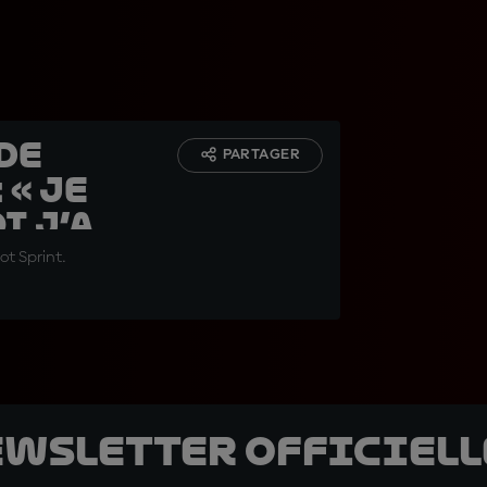
 de
PARTAGER
 « Je
i j’ai
ot Sprint.
ewsletter officielle