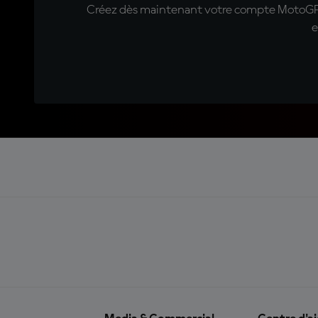
Créez dès maintenant votre compte MotoGP™ e
e