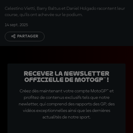
premiers mots du Top 3
Celestino Vietti, Barry Baltus et Daniel Holgado racontent leur
course, qu'ils ont achevée sur le podium.
14 sept. 2025
PARTAGER
Recevez la Newsletter
officielle de MotoGP™ !
Créez dès maintenant votre compte MotoGP™ et
profitez de contenus exclusifs tels que notre
newletter, qui comprend des rapports des GP, des
vidéos exceptionnelles ainsi que les dernières
actualités de notre sport.