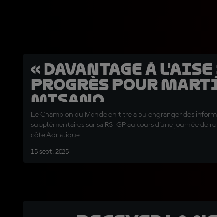
« Davantage à l'aise 
progrès pour Martí
Misano
Le Champion du Monde en titre a pu engranger des inform
supplémentaires sur sa RS-GP au cours d'une journée de rou
côte Adriatique
15 sept. 2025