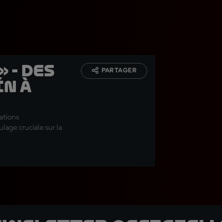
» - des
PARTAGER
n à
ations
lage cruciale sur la