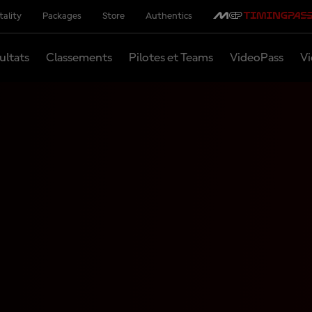
tality
Packages
Store
Authentics
ultats
Classements
Pilotes et Teams
VideoPass
Vi