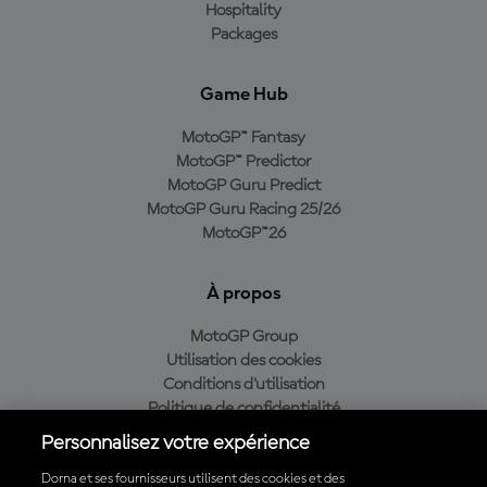
Hospitality
Packages
Game Hub
MotoGP™ Fantasy
MotoGP™ Predictor
MotoGP Guru Predict
MotoGP Guru Racing 25/26
MotoGP™26
À propos
MotoGP Group
Utilisation des cookies
Conditions d'utilisation
Politique de confidentialité
Politique d’achat
Personnalisez votre expérience
Dorna et ses fournisseurs utilisent des cookies et des