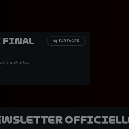
e final
PARTAGER
u Mans et le tour
e
ewsletter officielle