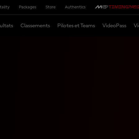
tality
Packages
Store
Authentics
ultats
Classements
Pilotes et Teams
VideoPass
Vi