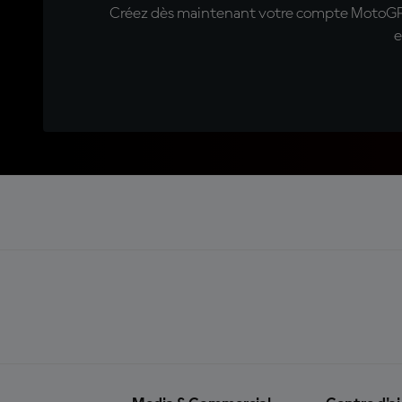
Créez dès maintenant votre compte MotoGP™ e
e