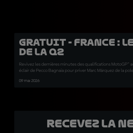
GRATUIT - France : l
de la Q2
Revivez les dernières minutes des qualifications MotoGP™ a
éclair de Pecco Bagnaia pour priver Marc Márquez de la pol
09 mai 2026
Recevez la N