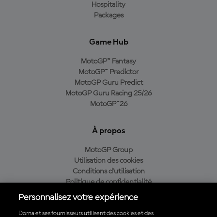
Hospitality
Packages
Game Hub
MotoGP™ Fantasy
MotoGP™ Predictor
MotoGP Guru Predict
MotoGP Guru Racing 25/26
MotoGP™26
À propos
MotoGP Group
Utilisation des cookies
Conditions d'utilisation
Politique de confidentialité
Politique d’achat
Personnalisez votre expérience
Dorna et ses fournisseurs utilisent des cookies et des