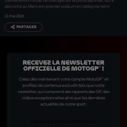
Davide Brivio n'a pas tari d'éloges sur le pilote japonais, qui a
décroché au Mans son premier podium en catégorie reine
11 mai 2026
PARTAGER
Recevez la Newsletter
officielle de MotoGP™ !
Créez dès maintenant votre compte MotoGP™ et
profitez de contenus exclusifs tels que notre
newletter, qui comprend des rapports des GP, des
vidéos exceptionnelles ainsi que les dernières
actualités de notre sport.
INSCRIVEZ-VOUS GRATUITEMENT