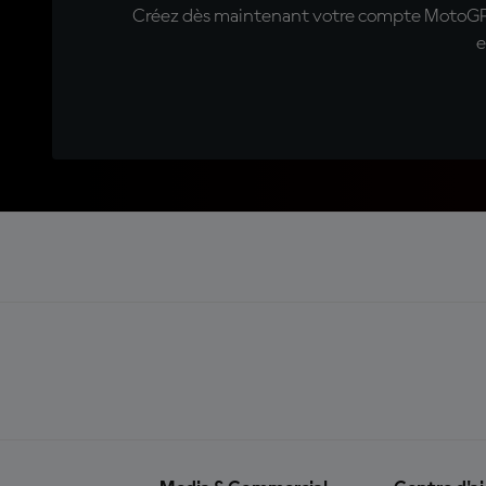
Créez dès maintenant votre compte MotoGP™ e
e