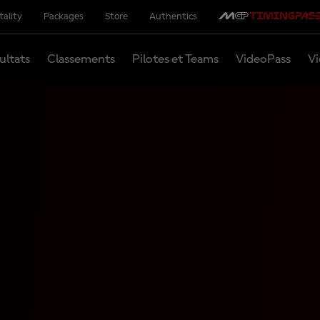
tality
Packages
Store
Authentics
ultats
Classements
Pilotes et Teams
VideoPass
Vi