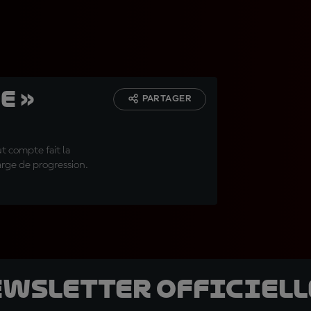
e »
PARTAGER
t compte fait la
arge de progression.
ewsletter officielle