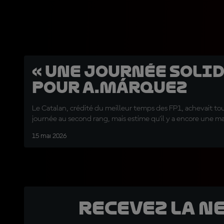
« Une journée solid
pour A.Márquez
Le Catalan, crédité du meilleur temps des FP1, achevait tou
journée au second rang, mais estime qu'il y a encore une m
15 mai 2026
Recevez la N