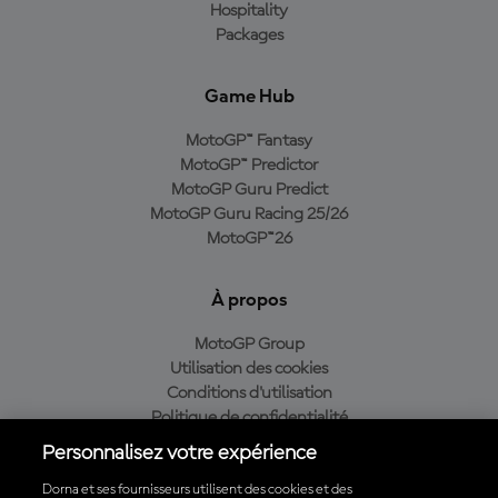
Hospitality
Packages
Game Hub
MotoGP™ Fantasy
MotoGP™ Predictor
MotoGP Guru Predict
MotoGP Guru Racing 25/26
MotoGP™26
À propos
MotoGP Group
Utilisation des cookies
Conditions d'utilisation
Politique de confidentialité
Politique d’achat
Personnalisez votre expérience
Dorna et ses fournisseurs utilisent des cookies et des