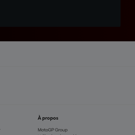
À propos
y
MotoGP Group