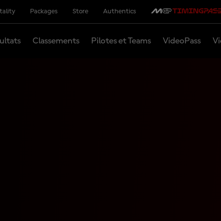
tality
Packages
Store
Authentics
ultats
Classements
Pilotes et Teams
VideoPass
Vi