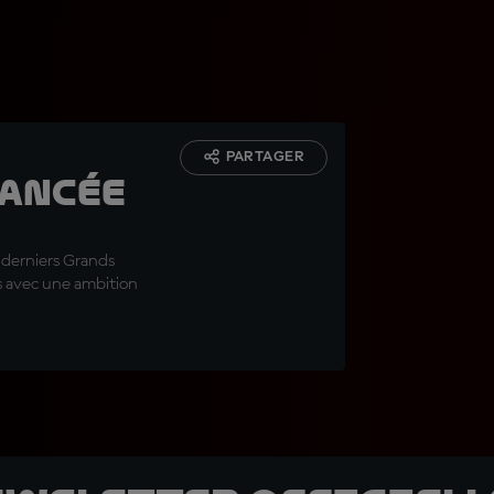
PARTAGER
lancée
 derniers Grands
ais avec une ambition