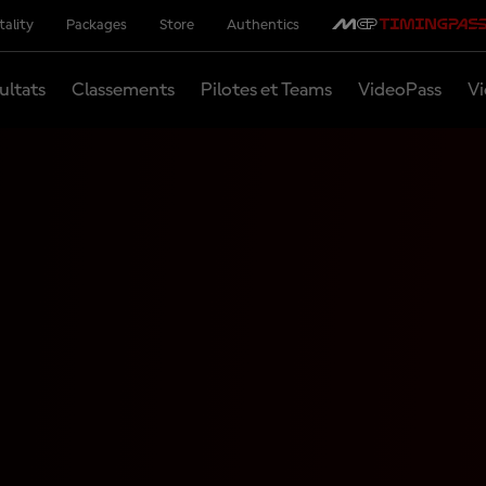
tality
Packages
Store
Authentics
ultats
Classements
Pilotes et Teams
VideoPass
Vi