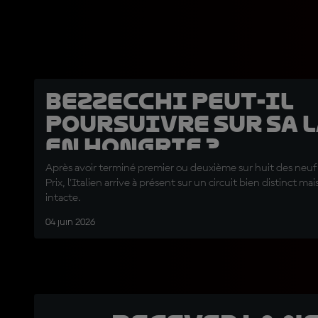
Bezzecchi peut-il
poursuivre sur sa 
en Hongrie ?
Après avoir terminé premier ou deuxième sur huit des neuf
Prix, l'Italien arrive à présent sur un circuit bien distinct m
intacte.
04 juin 2026