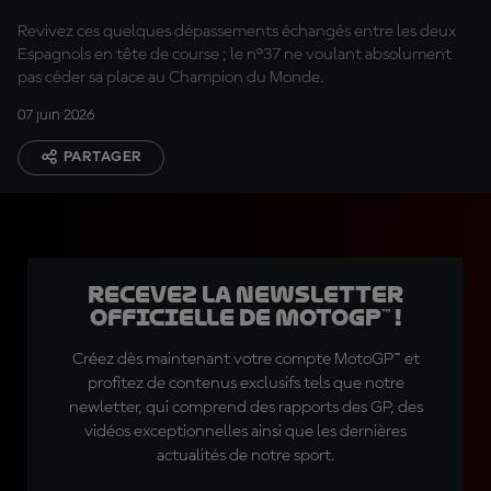
angles
Revivez ces quelques dépassements échangés entre les deux
Espagnols en tête de course ; le n°37 ne voulant absolument
pas céder sa place au Champion du Monde.
07 juin 2026
PARTAGER
Recevez la Newsletter
officielle de MotoGP™ !
Créez dès maintenant votre compte MotoGP™ et
profitez de contenus exclusifs tels que notre
newletter, qui comprend des rapports des GP, des
vidéos exceptionnelles ainsi que les dernières
actualités de notre sport.