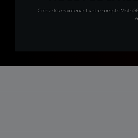
Créez dès maintenant votre compte MotoGP™ e
e