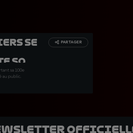
iers se
PARTAGER
e son
rtant sa 100e
 au public.
ewsletter officielle