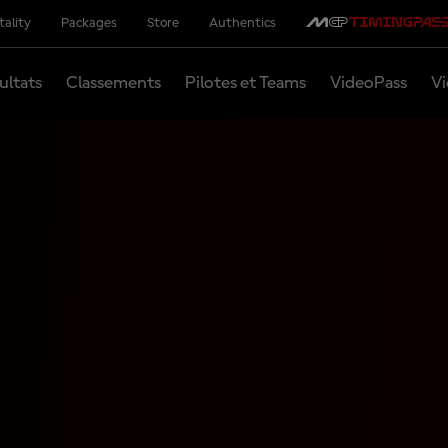
tality
Packages
Store
Authentics
ultats
Classements
Pilotes et Teams
VideoPass
Vi