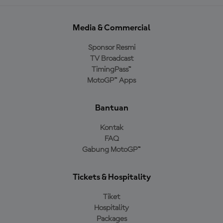
Media & Commercial
Sponsor Resmi
TV Broadcast
TimingPass™
MotoGP™ Apps
Bantuan
Kontak
FAQ
Gabung MotoGP™
Tickets & Hospitality
Tiket
Hospitality
Packages