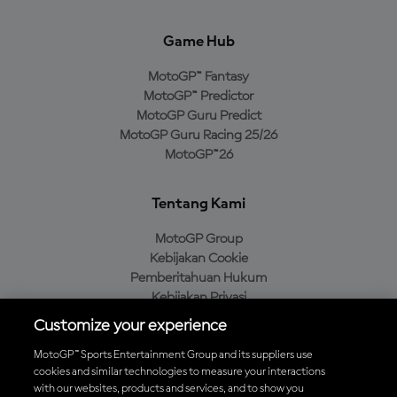
Game Hub
MotoGP™ Fantasy
MotoGP™ Predictor
MotoGP Guru Predict
MotoGP Guru Racing 25/26
MotoGP™26
Tentang Kami
MotoGP Group
Kebijakan Cookie
Pemberitahuan Hukum
Kebijakan Privasi
Kebijakan Pembelian
Customize your experience
MotoGP™ Sports Entertainment Group and its suppliers use
cookies and similar technologies to measure your interactions
with our websites, products and services, and to show you
Unduh Aplikasi Resmi MotoGP™