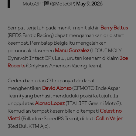
— MotoGP™🏁 (@MotoGP)
May 9, 2026
Sempat terjatuh pada menit-menit akhir,
Barry Baltus
(REDS Fantic Racing) dapat mengamankan grid start
keempat. Pembalap Belgia itu mengalahkan
pemuncak klasemen
Manu Gonzalez
(LIQUI MOLY
Dynavolt Intact GP). Lalu, urutan keenam diklaim
Joe
Roberts
(OnlyFans American Racing Team).
Cedera bahu dan Q1 rupanya tak dapat
menghentikan
David Alonso
(CFMOTO Inde Aspar
Team) yang berhasil menduduki posisi ketujuh. Ia
unggul atas
Alonso Lopez
(ITALJET Gresini Moto2).
Kemudian tempat kesembilan ditempati
Celestino
Vietti
(Folladore SpeedRS Team), diikuti
Collin Veijer
(Red Bull KTM Ajo).