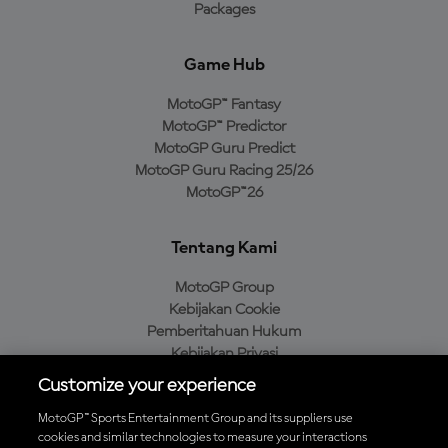
Packages
Game Hub
MotoGP™ Fantasy
MotoGP™ Predictor
MotoGP Guru Predict
MotoGP Guru Racing 25/26
MotoGP™26
Tentang Kami
MotoGP Group
Kebijakan Cookie
Pemberitahuan Hukum
Kebijakan Privasi
Kebijakan Pembelian
Customize your experience
MotoGP™ Sports Entertainment Group and its suppliers use
cookies and similar technologies to measure your interactions