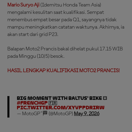
Mario Suryo Aji
(Idemitsu Honda Team Asia)
mengalami kesulitan saat kualifikasi. Sempat
menembus empat besar pada Q1, sayangnya tidak
mampu meningkatkan catatan waktunya. Akhirnya, ia
akan start dari grid P23.
Balapan Moto2 Prancis bakal dihelat pukul 17.15 WIB
pada Minggu (10/5) besok.
HASIL LENGKAP KUALIFIKASI MOTO2 PRANCIS!
Big moment with Baltus' bike 💥
#FrenchGP
🇫🇷
pic.twitter.com/xyvPpDriRW
— MotoGP™🏁 (@MotoGP)
May 9, 2026