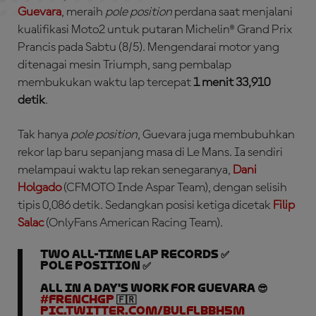
Guevara
, meraih
pole position
perdana saat menjalani
kualifikasi Moto2 untuk putaran Michelin® Grand Prix
Prancis pada Sabtu (8/5). Mengendarai motor yang
ditenagai mesin Triumph, sang pembalap
membukukan waktu lap tercepat
1 menit 33,910
detik
.
Tak hanya
pole position
, Guevara juga membubuhkan
rekor lap baru sepanjang masa di Le Mans. Ia sendiri
melampaui waktu lap rekan senegaranya,
Dani
Holgado
(CFMOTO Inde Aspar Team), dengan selisih
tipis 0,086 detik. Sedangkan posisi ketiga dicetak
Filip
Salac
(OnlyFans American Racing Team).
Two all-time lap records ✅
Pole position ✅
All in a day's work for Guevara 😎
#FrenchGP
🇫🇷
pic.twitter.com/BuLFlbBH5M