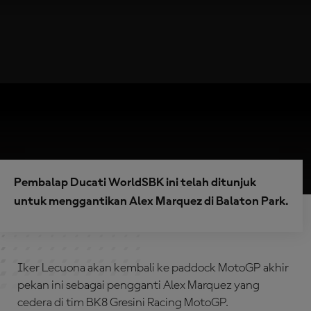
Pembalap Ducati WorldSBK ini telah ditunjuk
untuk menggantikan Alex Marquez di Balaton Park.
Iker Lecuona akan kembali ke paddock MotoGP akhir
pekan ini sebagai pengganti Alex Marquez yang
cedera di tim BK8 Gresini Racing MotoGP.