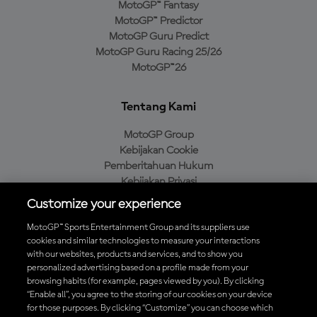
MotoGP™ Fantasy
MotoGP™ Predictor
MotoGP Guru Predict
MotoGP Guru Racing 25/26
MotoGP™26
Tentang Kami
MotoGP Group
Kebijakan Cookie
Pemberitahuan Hukum
Kebijakan Privasi
Kebijakan Pembelian
Customize your experience
MotoGP™ Sports Entertainment Group and its suppliers use
cookies and similar technologies to measure your interactions
with our websites, products and services, and to show you
Unduh Aplikasi Resmi MotoGP™
personalized advertising based on a profile made from your
browsing habits (for example, pages viewed by you). By clicking
“Enable all”, you agree to the storing of our cookies on your device
for those purposes. By clicking “Customize” you can choose which