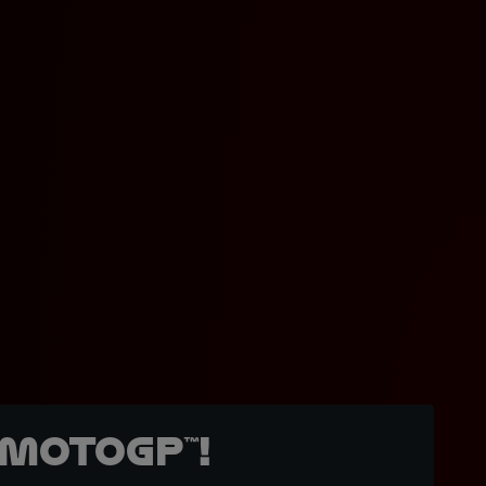
MotoGP™!