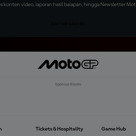
konten video, laporan hasil balapan, hingga Newsletter Moto
DAFTAR GRATIS
Sponsor Resmi
n
Tickets & Hospitality
Game Hub