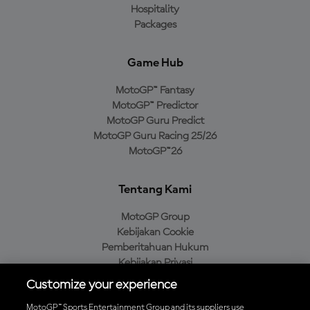
Hospitality
Packages
Game Hub
MotoGP™ Fantasy
MotoGP™ Predictor
MotoGP Guru Predict
MotoGP Guru Racing 25/26
MotoGP™26
Tentang Kami
MotoGP Group
Kebijakan Cookie
Pemberitahuan Hukum
Kebijakan Privasi
Kebijakan Pembelian
Customize your experience
MotoGP™ Sports Entertainment Group and its suppliers use