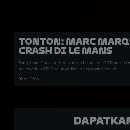
TONTON: Marc Marq
Crash di Le Mans
Sang Juara Dunia bertahan absen balapan di GP Prancis da
melewatkan GP Catalunya. Berikut apa yang terjadi.
09 Mei 2026
Dapatka