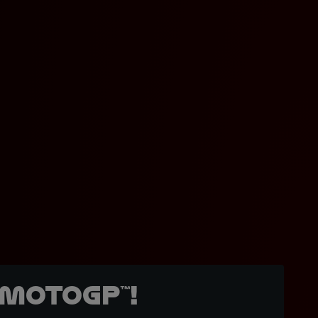
MotoGP™!