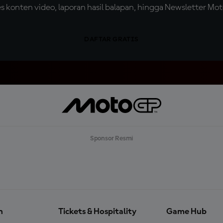
konten video, laporan hasil balapan, hingga Newsletter Moto
DAFTAR GRATIS
Sponsor Resmi
n
Tickets & Hospitality
Game Hub