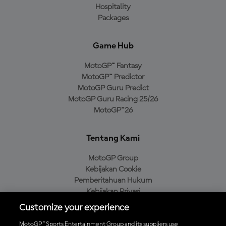
Hospitality
Packages
Game Hub
MotoGP™ Fantasy
MotoGP™ Predictor
MotoGP Guru Predict
MotoGP Guru Racing 25/26
MotoGP™26
Tentang Kami
MotoGP Group
Kebijakan Cookie
Pemberitahuan Hukum
Kebijakan Privasi
Kebijakan Pembelian
Customize your experience
MotoGP™ Sports Entertainment Group and its suppliers use