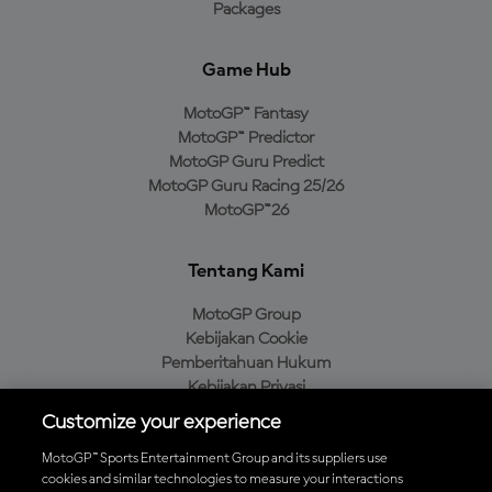
Packages
Game Hub
MotoGP™ Fantasy
MotoGP™ Predictor
MotoGP Guru Predict
MotoGP Guru Racing 25/26
MotoGP™26
Tentang Kami
MotoGP Group
Kebijakan Cookie
Pemberitahuan Hukum
Kebijakan Privasi
Kebijakan Pembelian
Customize your experience
MotoGP™ Sports Entertainment Group and its suppliers use
cookies and similar technologies to measure your interactions