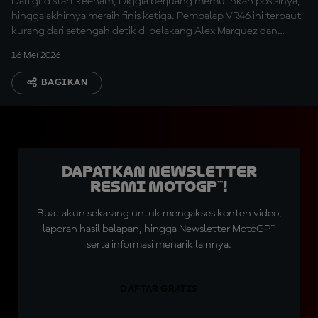
Dari grid start keenam, Diggia berjuang memulihkan posisinya,
hingga akhirnya meraih finis ketiga. Pembalap VR46 ini terpaut
kurang dari setengah detik di belakang Alex Marquez dan
Pedro Acosta.
16 Mei 2026
BAGIKAN
Dapatkan Newsletter
Resmi MotoGP™!
Buat akun sekarang untuk mengakses konten video,
laporan hasil balapan, hingga Newsletter MotoGP™
serta informasi menarik lainnya.
DAFTAR GRATIS