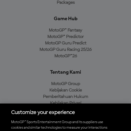
Packages
Game Hub
MotoGP™ Fantasy
MotoGP™ Predictor
MotoGP Guru Predict
MotoGP Guru Racing 25/26
MotoGP™26
Tentang Kami
MotoGP Group
Kebijakan Cookie
Pemberitahuan Hukum
Kebijakan Privasi
Kebijakan Pembelian
Customize your experience
MotoGP™ Sports Entertainment Group and its suppliers use
cookies and similar technologies to measure your interactions