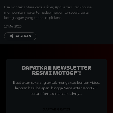
Tim
Usai kontak antara kedua rider, Aprilia dan Trackhouse
memberikan reaksi terhadap insiden tersebut, serta
ketegangan yang terjadi di pit lane.
17 Mei 2026
BAGIKAN
Dapatkan Newsletter
Resmi MotoGP™!
Buat akun sekarang untuk mengakses konten video,
laporan hasil balapan, hingga Newsletter MotoGP™
serta informasi menarik lainnya.
DAFTAR GRATIS