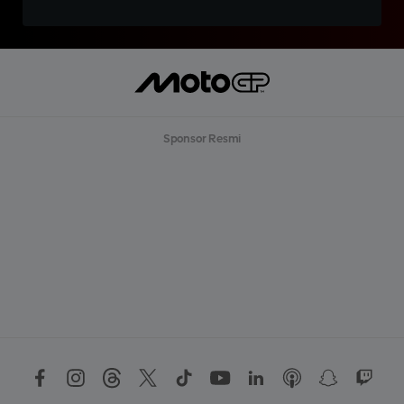
Sponsor Resmi