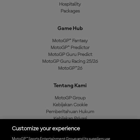
Hospitality
Packages
Game Hub
MotoGP™ Fantasy
MotoGP™ Predictor
MotoGP Guru Predict
MotoGP Guru Racing 25/26
MotoGP™26
Tentang Kami
MotoGP Group
Kebijakan Cookie
Pemberitahuan Hukum
Kebijakan Privasi
Kebijakan Pembelian
Customize your experience
MotoGP™ Sports Entertainment Group and its suppliers use