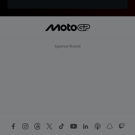
Sponsor Resmi