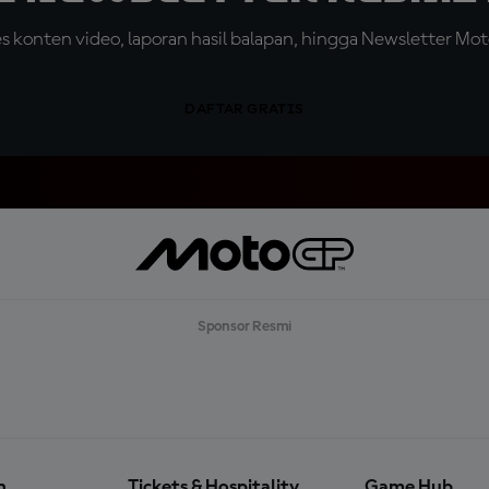
konten video, laporan hasil balapan, hingga Newsletter Moto
DAFTAR GRATIS
Sponsor Resmi
n
Tickets & Hospitality
Game Hub