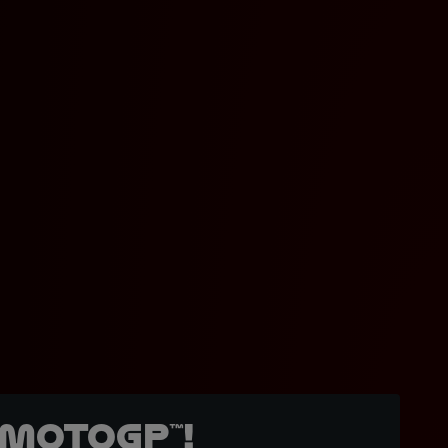
MotoGP™!