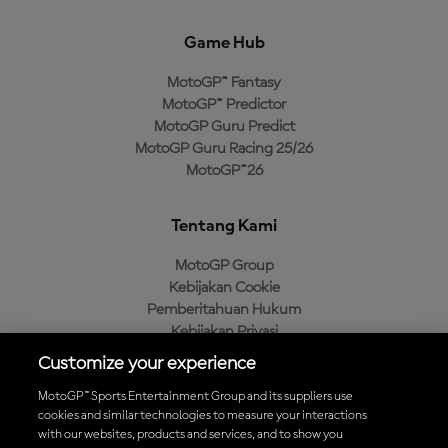
Game Hub
MotoGP™ Fantasy
MotoGP™ Predictor
MotoGP Guru Predict
MotoGP Guru Racing 25/26
MotoGP™26
Tentang Kami
MotoGP Group
Kebijakan Cookie
Pemberitahuan Hukum
Kebijakan Privasi
Kebijakan Pembelian
Customize your experience
MotoGP™ Sports Entertainment Group and its suppliers use
cookies and similar technologies to measure your interactions
with our websites, products and services, and to show you
Unduh Aplikasi Resmi MotoGP™