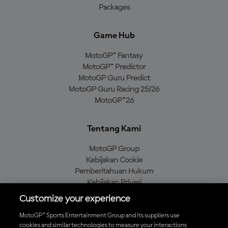
Packages
Game Hub
MotoGP™ Fantasy
MotoGP™ Predictor
MotoGP Guru Predict
MotoGP Guru Racing 25/26
MotoGP™26
Tentang Kami
MotoGP Group
Kebijakan Cookie
Pemberitahuan Hukum
Kebijakan Privasi
Kebijakan Pembelian
Customize your experience
MotoGP™ Sports Entertainment Group and its suppliers use
cookies and similar technologies to measure your interactions