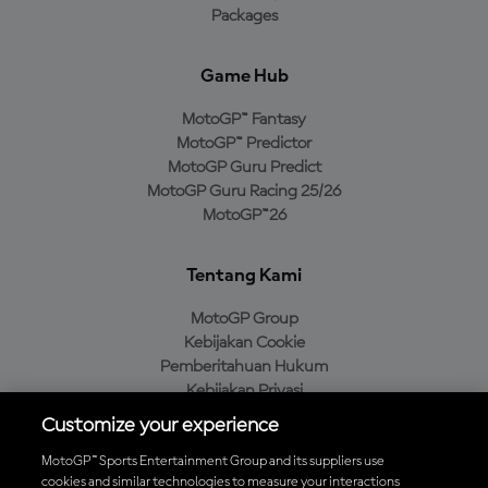
Packages
Game Hub
MotoGP™ Fantasy
MotoGP™ Predictor
MotoGP Guru Predict
MotoGP Guru Racing 25/26
MotoGP™26
Tentang Kami
MotoGP Group
Kebijakan Cookie
Pemberitahuan Hukum
Kebijakan Privasi
Kebijakan Pembelian
Customize your experience
MotoGP™ Sports Entertainment Group and its suppliers use
cookies and similar technologies to measure your interactions