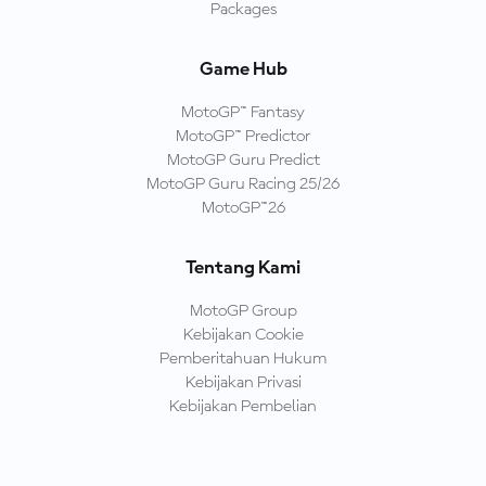
Packages
Game Hub
MotoGP™ Fantasy
MotoGP™ Predictor
MotoGP Guru Predict
MotoGP Guru Racing 25/26
MotoGP™26
Tentang Kami
MotoGP Group
Kebijakan Cookie
Pemberitahuan Hukum
Kebijakan Privasi
Kebijakan Pembelian