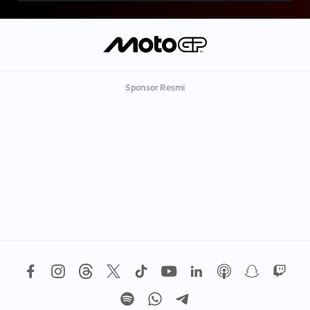
Sponsor Resmi