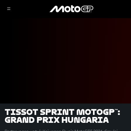
Tissot Sprint MotoGP™:
Grand Prix Hungaria