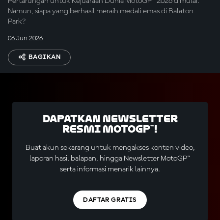
Pertarungan untuk Kejuaraan Dunia MotoGP™ 2026 dimulai.
Namun, siapa yang berhasil meraih medali emas di Balaton
Park?
06 Jun 2026
BAGIKAN
Dapatkan Newsletter
Resmi MotoGP™!
Buat akun sekarang untuk mengakses konten video,
laporan hasil balapan, hingga Newsletter MotoGP™
serta informasi menarik lainnya.
DAFTAR GRATIS