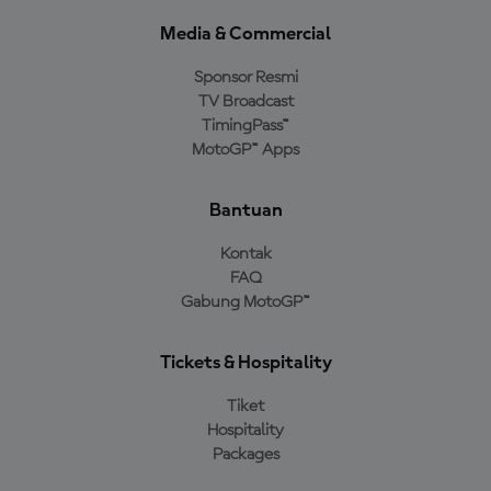
Media & Commercial
Sponsor Resmi
TV Broadcast
TimingPass™
MotoGP™ Apps
Bantuan
Kontak
FAQ
Gabung MotoGP™
Tickets & Hospitality
Tiket
Hospitality
Packages