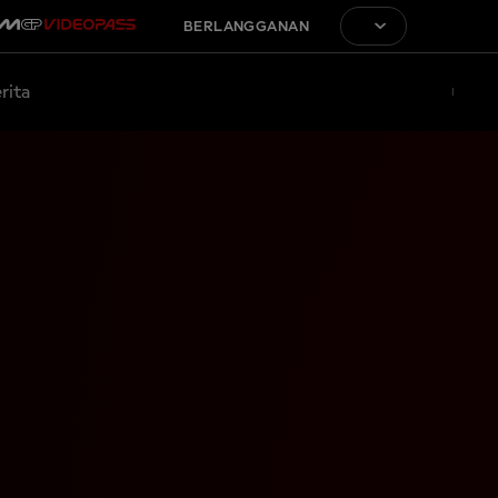
BERLANGGANAN
rita