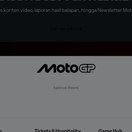
konten video, laporan hasil balapan, hingga Newsletter Moto
DAFTAR GRATIS
Sponsor Resmi
n
Tickets & Hospitality
Game Hub