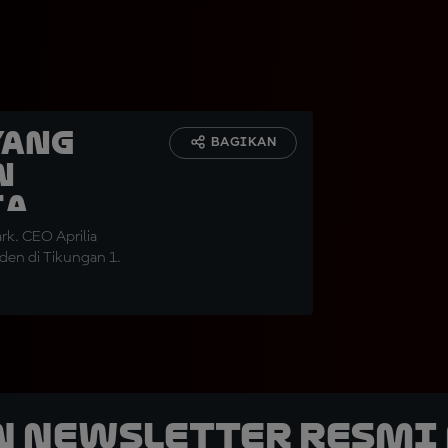
yang
BAGIKAN
n
ia
rk. CEO Aprilia
iden di Tikungan 1.
n Newsletter Resmi 