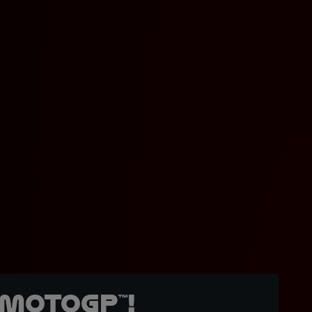
MotoGP™!