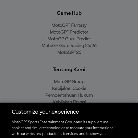
Game Hub
MotoGP™ Fantasy
MotoGP™ Predictor
MotoGP Guru Predict
MotoGP Guru Racing 25/26
MotoGP™26
Tentang Kami
MotoGP Group
Kebijakan Cookie
Pemberitahuan Hukum
Kebijakan Privasi
Kebijakan Pembelian
Customize your experience
MotoGP™ Sports Entertainment Group and its suppliers use
cookies and similar technologies to measure your interactions
with our websites, products and services, and to show you
Unduh Aplikasi Resmi MotoGP™