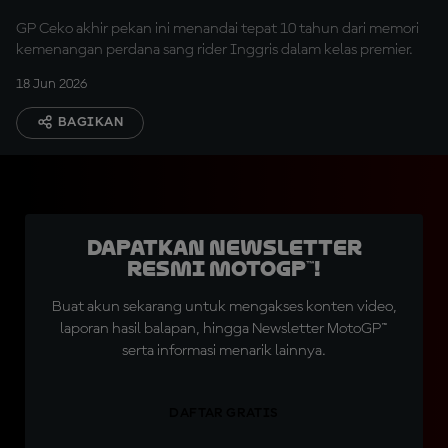
GP Ceko akhir pekan ini menandai tepat 10 tahun dari memori
kemenangan perdana sang rider Inggris dalam kelas premier.
18 Jun 2026
BAGIKAN
Dapatkan Newsletter
Resmi MotoGP™!
Buat akun sekarang untuk mengakses konten video,
laporan hasil balapan, hingga Newsletter MotoGP™
serta informasi menarik lainnya.
DAFTAR GRATIS