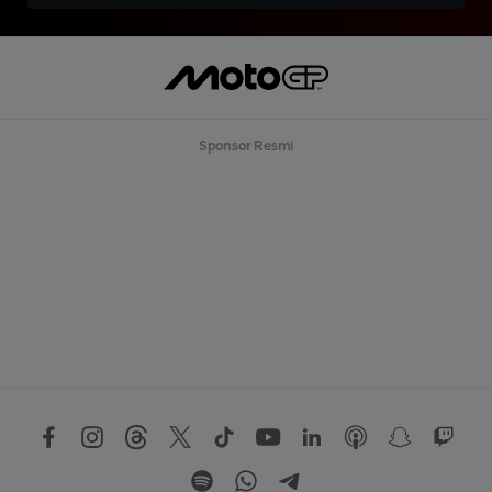
Sponsor Resmi