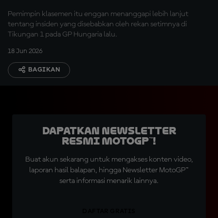
Pemimpin klasemen itu enggan menanggapi lebih lanjut
tentang insiden yang disebabkan oleh rekan setimnya di
Tikungan 1 pada GP Hungaria lalu.
18 Jun 2026
BAGIKAN
Dapatkan Newsletter
Resmi MotoGP™!
Buat akun sekarang untuk mengakses konten video,
laporan hasil balapan, hingga Newsletter MotoGP™
serta informasi menarik lainnya.
DAFTAR GRATIS