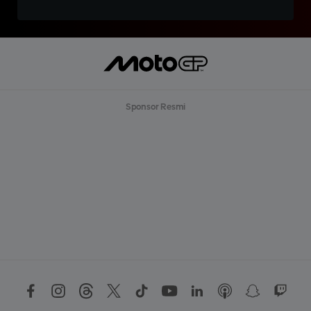
Sponsor Resmi