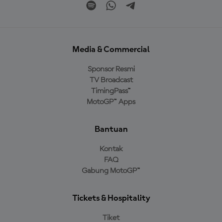
Media & Commercial
Sponsor Resmi
TV Broadcast
TimingPass™
MotoGP™ Apps
Bantuan
Kontak
FAQ
Gabung MotoGP™
Tickets & Hospitality
Tiket