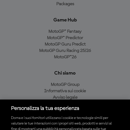
Packages
Game Hub
MotoGP™ Fantasy
MotoGP™ Predictor
MotoGP Guru Predict
MotoGP Guru Racing 25/26
MotoGP™26
Chi siamo
MotoGP Group
Informativa sui cookie
Avviso legale
Informativa sulla privacy
Personalizza la tua esperienza
Condizioni di acquisto
Dorna e i suoi fornitori utilizzano i cookie e tecnologie simili per
valutare le tue interazioni con i propri siti web, prodotti e servizi al
fine di mostrarti una pubblicità personalizzata basata sulle tue