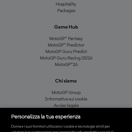
Hospitality
Packages
Game Hub
MotoGP™ Fantasy
MotoGP™ Predictor
MotoGP Guru Predict
MotoGP Guru Racing 25/26
MotoGP™26
Chi siamo
MotoGP Group
Informativa sui cookie
Avviso legale
Informativa sulla privacy
Personalizza la tua esperienza
Condizioni di acquisto
Dorna e i suoi fornitori utilizzano i cookie e tecnologie simili per