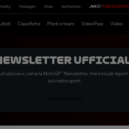
itality
Packages
Shop
Authentics
ultati
Classifiche
Piloti e team
VideoPass
Video
 newsletter ufficial
ti esclusivi, come la MotoGP™ Newsletter, che include report de
sul nostro sport.
ISCRIVITI GRATIS