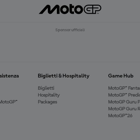
Sponsor ufficiali
ssistenza
Biglietti & Hospitality
Game Hub
Biglietti
MotoGP™ Fanta
Hospitality
MotoGP™ Predic
a MotoGP™
Packages
MotoGP Guru P
MotoGP Guru R
MotoGP™26