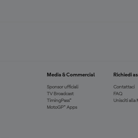
Media & Commercial
Richiedi a
Sponsor ufficiali
Contattaci
TV Broadcast
FAQ
TimingPass™
Unisciti all
MotoGP™ Apps