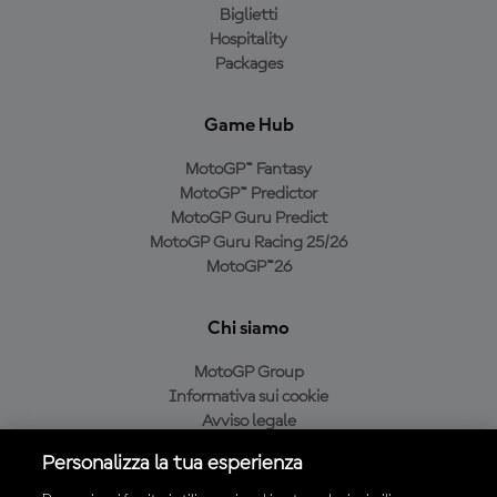
Biglietti
Hospitality
Packages
Game Hub
MotoGP™ Fantasy
MotoGP™ Predictor
MotoGP Guru Predict
MotoGP Guru Racing 25/26
MotoGP™26
Chi siamo
MotoGP Group
Informativa sui cookie
Avviso legale
Informativa sulla privacy
Personalizza la tua esperienza
Condizioni di acquisto