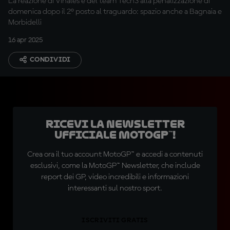
La reazione di Vinales e del team Tech3 alla penalizzazione di
domenica dopo il 2° posto al traguardo: spazio anche a Bagnaia e
Morbidelli
16 apr 2025
CONDIVIDI
Ricevi la newsletter
ufficiale MotoGP™!
Crea ora il tuo account MotoGP™ e accedi a contenuti
esclusivi, come la MotoGP™ Newsletter, che include
report dei GP, video incredibili e informazioni
interessanti sul nostro sport.
ISCRIVITI GRATIS