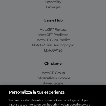
Hospitality
Packages
Game Hub
MotoGP™ Fantasy
MotoGP™ Predictor
MotoGP Guru Predict
MotoGP Guru Racing 25/26
MotoGP™26
Chi siamo
MotoGP Group
Informativa sui cookie
Avviso legale
Informativa sulla privacy
Personalizza la tua esperienza
Condizioni di acquisto
Dorna e i suoi fornitori utilizzano i cookie e tecnologie simili per
valutare le tue interazioni con i propri siti web, prodotti e servizi al