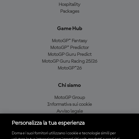
Hospitality
Packages
Game Hub
MotoGP™ Fantasy
MotoGP™ Predictor
MotoGP Guru Predict
MotoGP Guru Racing 25/26
MotoGP™26
Chi siamo
MotoGP Group
Informativa sui cookie
Avviso legale
Informativa sulla privacy
Personalizza la tua esperienza
Condizioni di acquisto
Dorna e i suoi fornitori utilizzano i cookie e tecnologie simili per