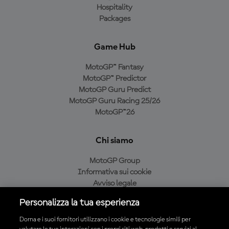
Hospitality
Packages
Game Hub
MotoGP™ Fantasy
MotoGP™ Predictor
MotoGP Guru Predict
MotoGP Guru Racing 25/26
MotoGP™26
Chi siamo
MotoGP Group
Informativa sui cookie
Avviso legale
Informativa sulla privacy
Personalizza la tua esperienza
Condizioni di acquisto
Dorna e i suoi fornitori utilizzano i cookie e tecnologie simili per