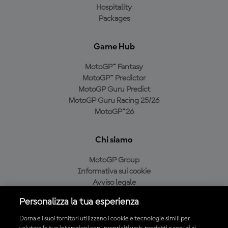
Hospitality
Packages
Game Hub
MotoGP™ Fantasy
MotoGP™ Predictor
MotoGP Guru Predict
MotoGP Guru Racing 25/26
MotoGP™26
Chi siamo
MotoGP Group
Informativa sui cookie
Avviso legale
Informativa sulla privacy
Personalizza la tua esperienza
Condizioni di acquisto
Dorna e i suoi fornitori utilizzano i cookie e tecnologie simili per