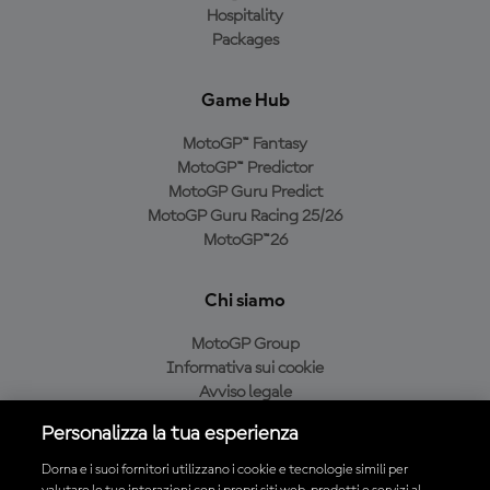
Hospitality
Packages
Game Hub
MotoGP™ Fantasy
MotoGP™ Predictor
MotoGP Guru Predict
MotoGP Guru Racing 25/26
MotoGP™26
Chi siamo
MotoGP Group
Informativa sui cookie
Avviso legale
Informativa sulla privacy
Personalizza la tua esperienza
Condizioni di acquisto
Dorna e i suoi fornitori utilizzano i cookie e tecnologie simili per