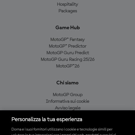
Hospitality
Packages
Game Hub
MotoGP™ Fantasy
MotoGP™ Predictor
MotoGP Guru Predict
MotoGP Guru Racing 25/26
MotoGP™26
Chi siamo
MotoGP Group
Informativa sui cookie
Avviso legale
Informativa sulla privacy
Personalizza la tua esperienza
Condizioni di acquisto
Dorna e i suoi fornitori utilizzano i cookie e tecnologie simili per