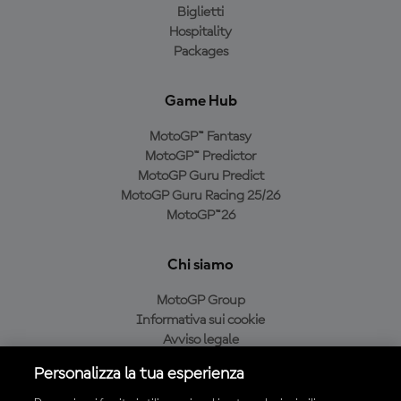
Biglietti
Hospitality
Packages
Game Hub
MotoGP™ Fantasy
MotoGP™ Predictor
MotoGP Guru Predict
MotoGP Guru Racing 25/26
MotoGP™26
Chi siamo
MotoGP Group
Informativa sui cookie
Avviso legale
Informativa sulla privacy
Personalizza la tua esperienza
Condizioni di acquisto