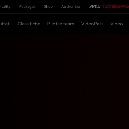
itality
Packages
Shop
Authentics
ultati
Classifiche
Piloti e team
VideoPass
Video