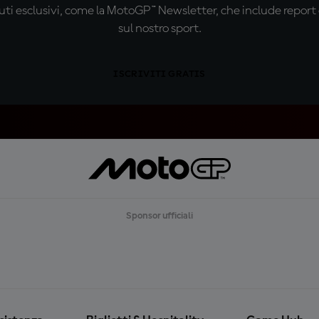
ti esclusivi, come la MotoGP™ Newsletter, che include report de
sul nostro sport.
ISCRIVITI GRATIS
Sponsor ufficiali