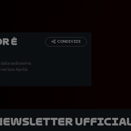
r è
CONDIVIDI
dalla sedicesima
nel box Aprilia
 newsletter ufficial