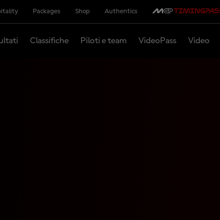
itality
Packages
Shop
Authentics
ultati
Classifiche
Piloti e team
VideoPass
Video