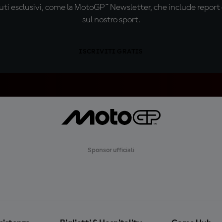
ti esclusivi, come la MotoGP™ Newsletter, che include report de
sul nostro sport.
ISCRIVITI GRATIS
Sponsor ufficiali