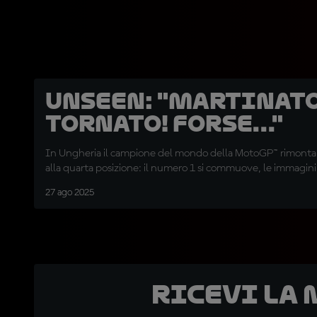
UNSEEN: "Martinato
tornato! Forse..."
In Ungheria il campione del mondo della MotoGP™ rimonta 
alla quarta posizione: il numero 1 si commuove, le immagini 
27 ago 2025
Ricevi la